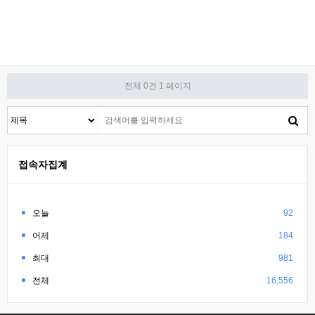
전체 0건
1 페이지
접속자집계
오늘
92
어제
184
최대
981
전체
16,556